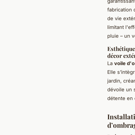
garantissan
fabrication
de vie exté
limitant l'e
pluie – un v
Esthétique
décor exté
La
voile d'
Elle s’intè
jardin, cré
dévoile un 
détente en 
Installat
d’ombra