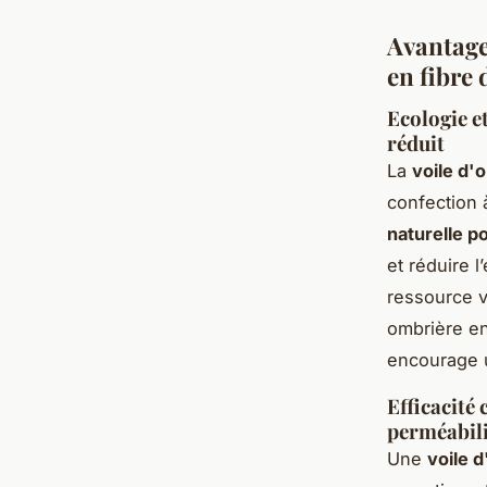
Avantage
en fibre 
Ecologie e
réduit
La
voile d'
confection 
naturelle p
et réduire 
ressource v
ombrière en
encourage
Efficacité 
perméabilit
Une
voile 