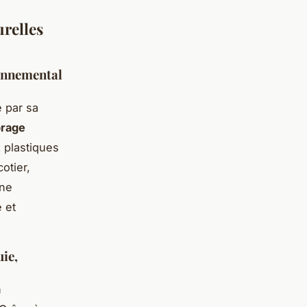
relles
ronnemental
 par sa
brage
x plastiques
otier,
une
 et
uie,
n