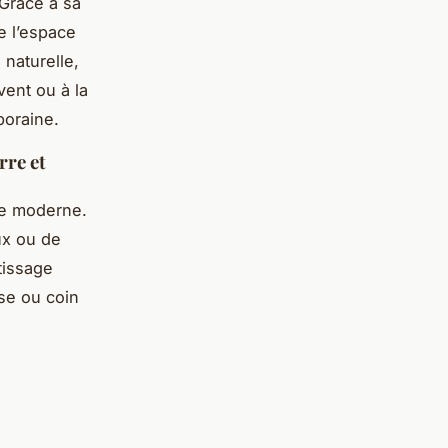
 Grâce à sa
e l’espace
 naturelle,
 vent ou à la
oraine.
rre et
ue moderne.
ux ou de
tissage
sse ou coin