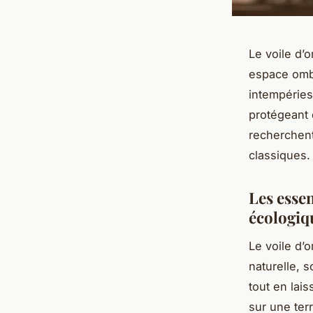
Le voile d’o
espace ombr
intempéries
protégeant d
recherchent
classiques.
Les essen
écologiqu
Le voile d’
naturelle, s
tout en lais
sur une ter