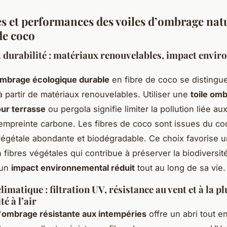
s et performances des voiles d’ombrage natu
de coco
t durabilité : matériaux renouvelables, impact envi
ombrage écologique durable
en fibre de coco se distingue
à partir de matériaux renouvelables. Utiliser une
toile om
our terrasse
ou pergola signifie limiter la pollution liée au
l’empreinte carbone. Les fibres de coco sont issues du coc
égétale abondante et biodégradable. Ce choix favorise 
 fibres végétales qui contribue à préserver la biodiversité
 un
impact environnemental réduit
tout au long de sa vie.
climatique : filtration UV, résistance au vent et à la pl
é à l’air
d'ombrage résistante aux intempéries
offre un abri tout e