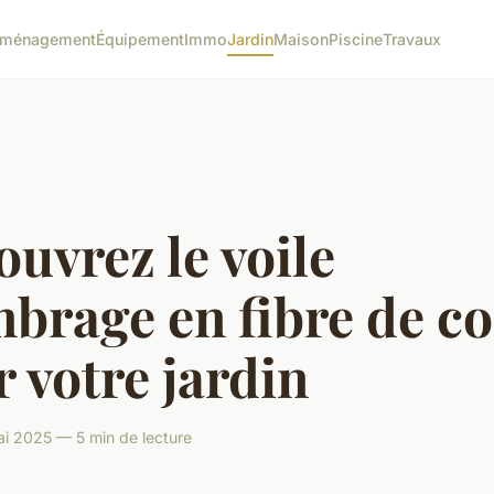
ménagement
Équipement
Immo
Jardin
Maison
Piscine
Travaux
uvrez le voile
brage en fibre de c
 votre jardin
i 2025 — 5 min de lecture