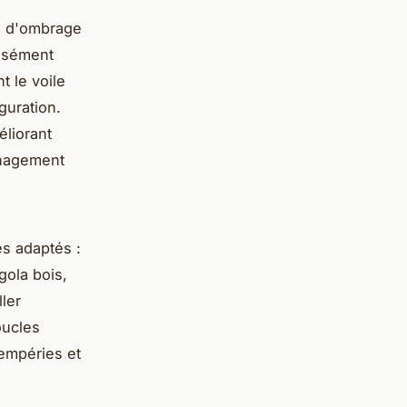
le d'ombrage
cisément
t le voile
guration.
éliorant
énagement
s adaptés :
gola bois,
ller
oucles
tempéries et