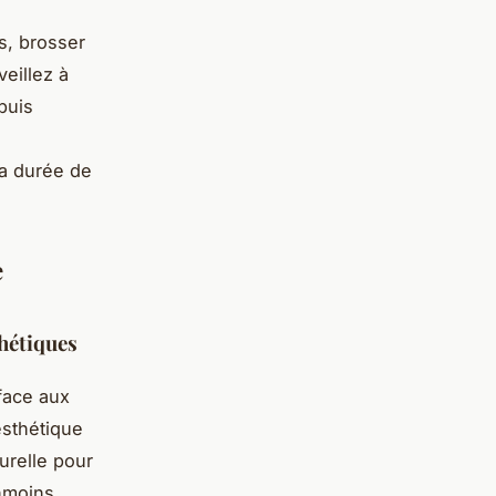
es, brosser
veillez à
puis
la durée de
e
thétiques
 face aux
’esthétique
urelle pour
anmoins,