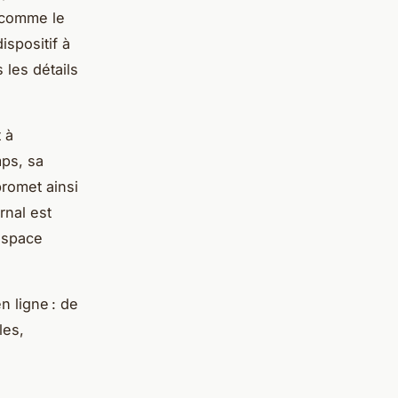
 comme le
ispositif à
 les détails
 à
mps, sa
promet ainsi
rnal est
’espace
n ligne : de
les,