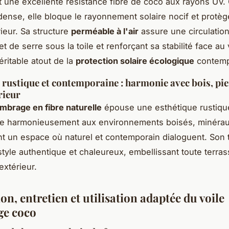
t une excellente résistance fibre de coco aux rayons UV.
 dense, elle bloque le rayonnement solaire nocif et protèg
rieur. Sa structure
perméable à l'air
assure une circulation
ffet de serre sous la toile et renforçant sa stabilité face au
éritable atout de la
protection solaire écologique
contemp
 rustique et contemporaine : harmonie avec bois, pie
rieur
ombrage en fibre naturelle
épouse une esthétique rustiq
gre harmonieusement aux environnements boisés, minéra
ant un espace où naturel et contemporain dialoguent. Son 
style authentique et chaleureux, embellissant toute terra
extérieur.
ion, entretien et utilisation adaptée du voile
ge coco