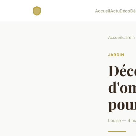
Accueil
Actu
Déco
Dé
Accueil
›
Jardin
JARDIN
Déco
d'om
pour
Louise — 4 ma