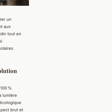
réer un
nt aux
rdin tout en
ui
olaires
olution
 100 %
la lumière
e écologique
pect brut et