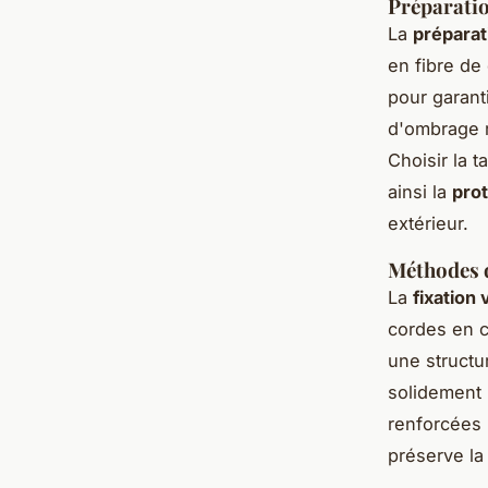
Préparatio
La
préparat
en fibre de
pour garant
d'ombrage r
Choisir la t
ainsi la
prot
extérieur.
Méthodes d
La
fixation
cordes en c
une structur
solidement l
renforcées 
préserve la