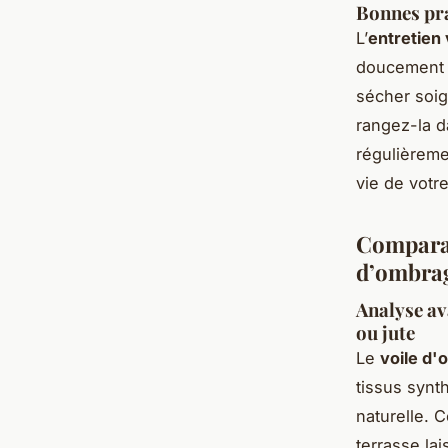
Bonnes pra
L’
entretien
doucement à
sécher soig
rangez-la d
régulièreme
vie de votr
Comparat
d’ombrag
Analyse av
ou jute
Le
voile d'
tissus synth
naturelle. 
terrasse lai