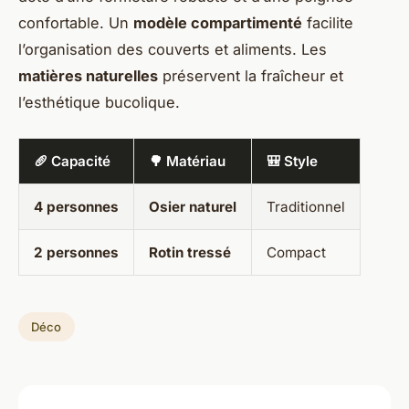
confortable. Un
modèle compartimenté
facilite
l’organisation des couverts et aliments. Les
matières naturelles
préservent la fraîcheur et
l’esthétique bucolique.
🥖 Capacité
🌳 Matériau
🎒 Style
4 personnes
Osier naturel
Traditionnel
2 personnes
Rotin tressé
Compact
Déco